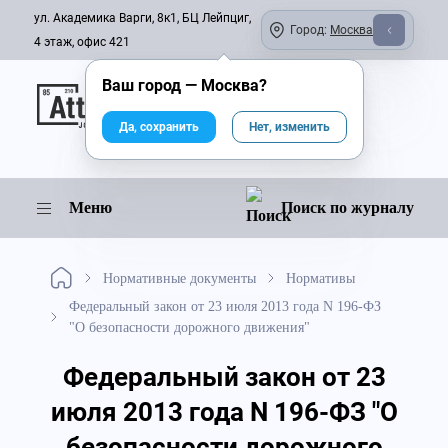
ул. Академика Варги, 8к1, БЦ Лейпциг,
Город:
Москва
4 этаж, офис 421
Ваш город —
Москва
?
Онлайн-журнал
Да, сохранить
Нет, изменить
Меню
Поиск по журналу
Нормативные документы
Нормативы
Федеральный закон от 23 июля 2013 года N 196-ФЗ
"О безопасности дорожного движения"
Федеральный закон от 23
июля 2013 года N 196-ФЗ "О
безопасности дорожного