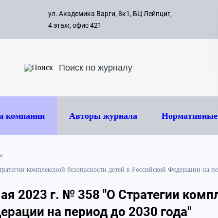
с 09:00 д
ул. Академика Варги, 8к1, БЦ Лейпциг,
ок
8 495 
4 этаж, офис 421
и компании
Авторы журнала
Нормативные
ы
Стратегии комплексной безопасности детей в Российской Федерации на пе
мая 2023 г. № 358 "О Стратегии ком
ерации на период до 2030 года"