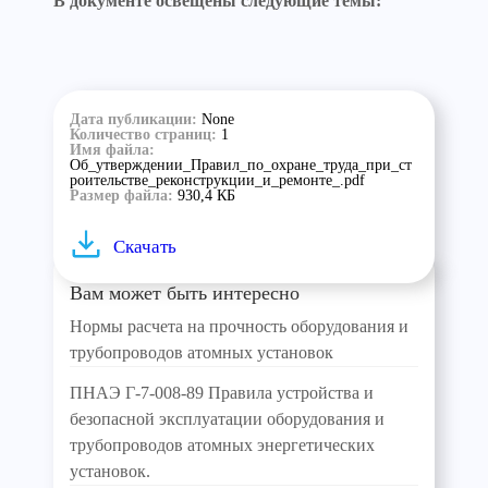
В документе освещены следующие темы:
Дата публикации:
None
Количество страниц:
1
Имя файла:
Об_утверждении_Правил_по_охране_труда_при_ст
роительстве_реконструкции_и_ремонте_.pdf
Размер файла:
930,4 КБ
Скачать
Вам может быть интересно
Нормы расчета на прочность оборудования и
трубопроводов атомных установок
ПНАЭ Г-7-008-89 Правила устройства и
безопасной эксплуатации оборудования и
трубопроводов атомных энергетических
установок.