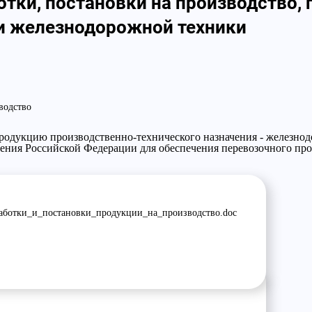
отки, постановки на производство,
и железнодорожной техники
водство
продукцию производственно-технического назначения - железн
ния Российской Федерации для обеспечения перевозочного про
аботки_и_постановки_продукции_на_производство.doc