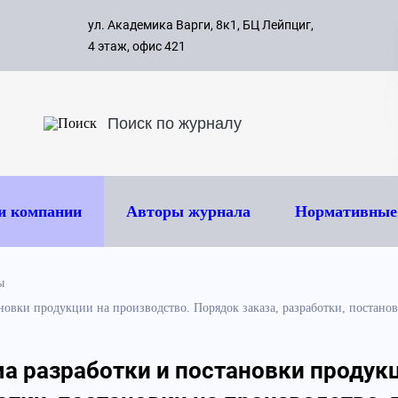
с 09:00 д
ул. Академика Варги, 8к1, БЦ Лейпциг,
ок
8 495 
4 этаж, офис 421
и компании
Авторы журнала
Нормативные
ы
новки продукции на производство. Порядок заказа, разработки, постано
а разработки и постановки продук