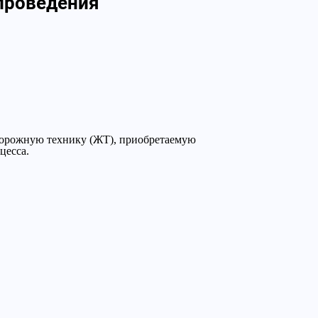
 проведения
одорожную технику (ЖТ), приобретаемую
цесса.