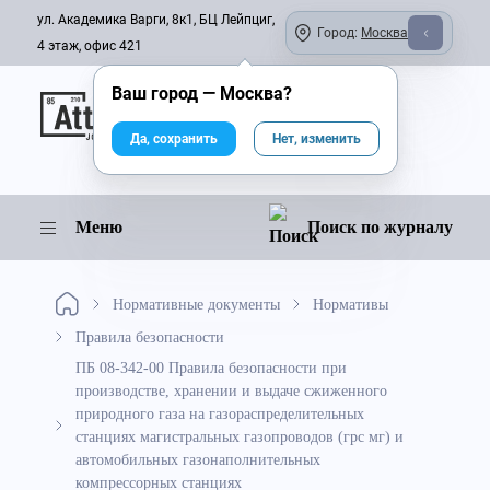
ул. Академика Варги, 8к1, БЦ Лейпциг,
Город:
Москва
4 этаж, офис 421
Ваш город —
Москва
?
Онлайн-журнал
Да, сохранить
Нет, изменить
Меню
Поиск по журналу
Нормативные документы
Нормативы
Правила безопасности
ПБ 08-342-00 Правила безопасности при
производстве, хранении и выдаче сжиженного
природного газа на газораспределительных
станциях магистральных газопроводов (грс мг) и
автомобильных газонаполнительных
компрессорных станциях