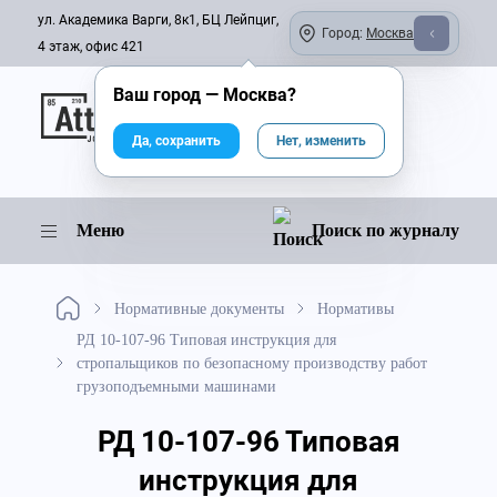
ул. Академика Варги, 8к1, БЦ Лейпциг,
Город:
Москва
4 этаж, офис 421
Ваш город —
Москва
?
Онлайн-журнал
Да, сохранить
Нет, изменить
Меню
Поиск по журналу
Нормативные документы
Нормативы
РД 10-107-96 Типовая инструкция для
стропальщиков по безопасному производству работ
грузоподъемными машинами
РД 10-107-96 Типовая
инструкция для