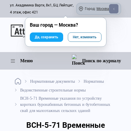
ул. Академика Варги, 8к1, БЦ Лейпциг,
Город:
Москва
4 этаж, офис 421
Ваш город —
Москва
?
Онлайн-журнал
Да, сохранить
Нет, изменить
Меню
Поиск по журналу
Нормативные документы
Нормативы
Ведомственные строительные нормы
ВСН-5-71 Временные указания по устройству
коротких буронабивных бетонных и бутобетонных
свай для малоэтажных сельских зданий
ВСН-5-71 Временные