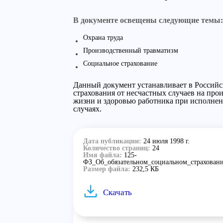
В документе освещены следующие темы:
Охрана труда
Производственный травматизм
Социальное страхование
Данный документ устанавливает в Российс
страхования от несчастных случаев на про
жизни и здоровью работника при исполнен
случаях.
Дата публикации:
24 июля 1998 г.
Количество страниц:
24
Имя файла:
125-
ФЗ_Об_обязательном_социальном_страховани
Размер файла:
232,5 КБ
Скачать