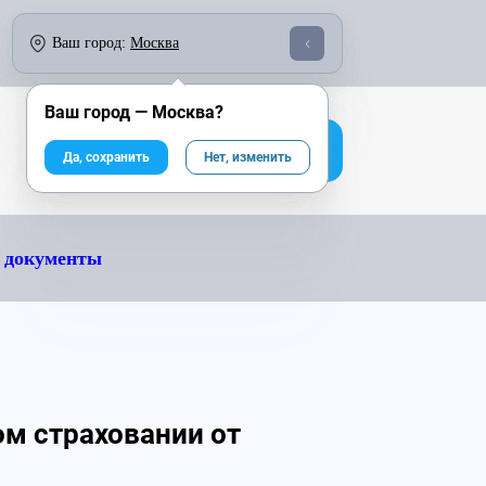
о 18:00:
По России бесплатно:
Ваш город:
Москва
246-04-43
8 800 333-25-40
Ваш город —
Москва
?
На сайт компании
Да, сохранить
Нет, изменить
 документы
м страховании от