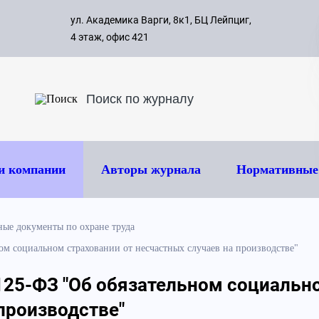
с 09:00 д
ул. Академика Варги, 8к1, БЦ Лейпциг,
ок
8 495 
4 этаж, офис 421
и компании
Авторы журнала
Нормативные
ые документы по охране труда
м социальном страховании от несчастных случаев на производстве"
25-ФЗ "Об обязательном социально
производстве"