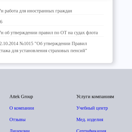
7н работа для иностранных граждан
-6
7н об утверждении правил по ОТ на судах флота
02.10.2014 №1015 "Об утверждении Правил
стажа для установления страховых пенсий"
Attek Group
Услуги компаниям
О компании
Учебный центр
Отзывы
Мед. изделия
Лицензии
Сертификация