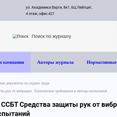
с 09:00 д
ул. Академика Варги, 8к1, БЦ Лейпциг,
ок
8 495 
4 этаж, офис 421
и компании
Авторы журнала
Нормативные
ые документы по охране труда
иты рук от вибрации. Технические требования и методы испытаний
) ССБТ Средства защиты рук от виб
испытаний