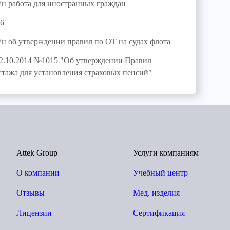
7н работа для иностранных граждан
-6
7н об утверждении правил по ОТ на судах флота
02.10.2014 №1015 "Об утверждении Правил
стажа для установления страховых пенсий"
Attek Group
Услуги компаниям
О компании
Учебный центр
Отзывы
Мед. изделия
Лицензии
Сертификация