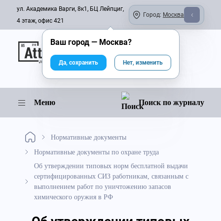
ул. Академика Варги, 8к1, БЦ Лейпциг,
Город:
Москва
4 этаж, офис 421
Ваш город —
Москва
?
Онлайн-журнал
Да, сохранить
Нет, изменить
Меню
Поиск по журналу
Нормативные документы
Нормативные документы по охране труда
Об утверждении типовых норм бесплатной выдачи
сертифицированных СИЗ работникам, связанным с
выполнением работ по уничтожению запасов
химического оружия в РФ