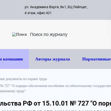
с 09:00 д
ул. Академика Варги, 8к1, БЦ Лейпциг,
ок
8 495 
4 этаж, офис 421
и компании
Авторы журнала
Нормативные
ые документы по охране труда
1 № 727 "О порядке обеспечения пособиями по обязательному государст
чиваемому труду"
ьства РФ от 15.10.01 № 727 "О по