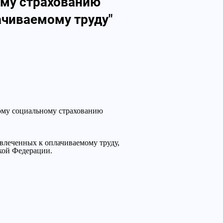
ому страхованию
чиваемому труду"
ому социальному страхованию
влеченных к оплачиваемому труду,
кой Федерации.