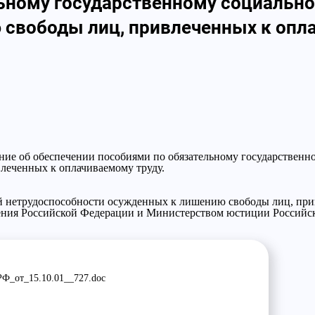
ьному государственному социальн
свободы лиц, привлеченных к опла
ие об обеспечении пособиями по обязательному государственн
леченных к оплачиваемому труду.
й нетрудоспособности осужденных к лишению свободы лиц, при
ения Российской Федерации и Министерством юстиции Российс
Ф_от_15.10.01__727.doc