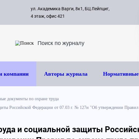
с 09:00 д
ул. Академика Варги, 8к1, БЦ Лейпциг,
ок
8 495 
4 этаж, офис 421
и компании
Авторы журнала
Нормативные
ые документы по охране труда
щиты Российской Федерации от 07.03 г. № 127н "Об утверждении Правил
руда и социальной защиты Российс