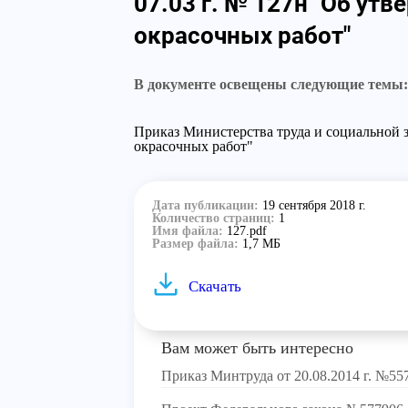
07.03 г. № 127н "Об ут
окрасочных работ"
В документе освещены следующие темы:
Приказ Министерства труда и социальной 
окрасочных работ"
Дата публикации:
19 сентября 2018 г.
Количество страниц:
1
Имя файла:
127.pdf
Размер файла:
1,7 МБ
Скачать
Вам может быть интересно
Приказ Минтруда от 20.08.2014 г. №55