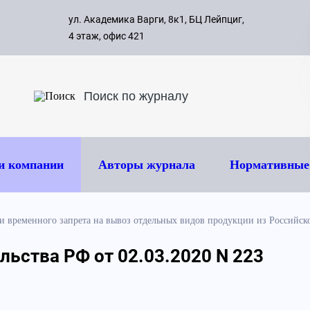
с 09:00 д
ул. Академика Варги, 8к1, БЦ Лейпциг,
ок
8 495 
4 этаж, офис 421
и компании
Авторы журнала
Нормативные
и временного запрета на вывоз отдельных видов продукции из Российс
ьства РФ от 02.03.2020 N 223