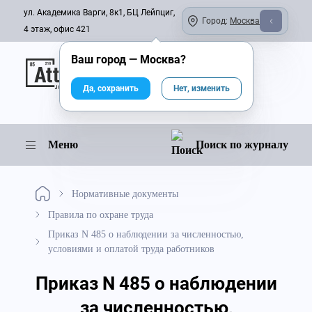
ул. Академика Варги, 8к1, БЦ Лейпциг,
Город:
Москва
4 этаж, офис 421
Ваш город —
Москва
?
Онлайн-журнал
Да, сохранить
Нет, изменить
Меню
Поиск по журналу
Нормативные документы
Правила по охране труда
Приказ N 485 о наблюдении за численностью,
условиями и оплатой труда работников
Приказ N 485 о наблюдении
за численностью,