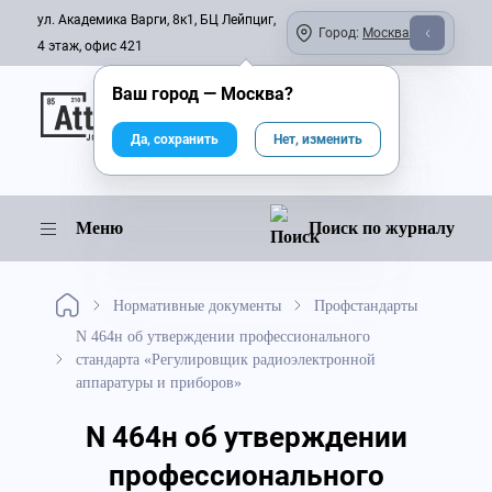
ул. Академика Варги, 8к1, БЦ Лейпциг,
Город:
Москва
4 этаж, офис 421
Ваш город —
Москва
?
Онлайн-журнал
Да, сохранить
Нет, изменить
Меню
Поиск по журналу
Нормативные документы
Профстандарты
N 464н об утверждении профессионального
стандарта «Регулировщик радиоэлектронной
аппаратуры и приборов»
N 464н об утверждении
профессионального