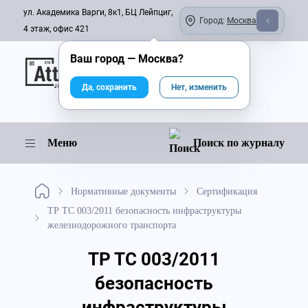
ул. Академика Варги, 8к1, БЦ Лейпциг,
Город:
Москва
4 этаж, офис 421
Ваш город —
Москва
?
Онлайн-журнал
Да, сохранить
Нет, изменить
Меню
Поиск по журналу
Нормативные документы
Сертификация
ТР ТС 003/2011 безопасность инфраструктуры
железнодорожного транспорта
ТР ТС 003/2011
безопасность
инфраструктуры