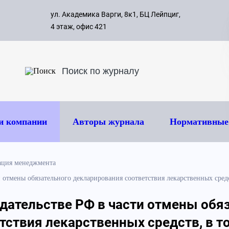
с 09:00 д
ул. Академика Варги, 8к1, БЦ Лейпциг,
ок
8 495 
4 этаж, офис 421
и компании
Авторы журнала
Нормативные
ация менеджмента
и отмены обязательного декларирования соответствия лекарственных сред
одательстве РФ в части отмены обя
ствия лекарственных средств, в т