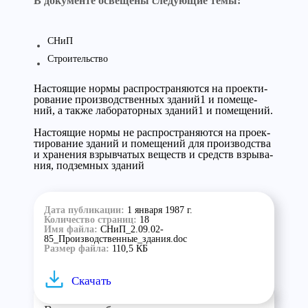
В документе освещены следующие темы:
СНиП
Строительство
На­сто­ящие нор­мы рас­про­стра­ня­ют­ся на про­ек­ти­
ро­ва­ние про­из­водс­твен­ных зда­ний1 и по­ме­ще­
ний, а так­же ла­бо­ра­тор­ных зда­ний1 и по­ме­ще­ний.
На­сто­ящие нор­мы не рас­про­стра­ня­ют­ся на про­ек­
ти­ро­ва­ние зда­ний и по­ме­ще­ний для про­из­водс­тва
и хра­не­ния взрыв­ча­тых ве­ществ и средств взры­ва­
ния, под­зем­ных зда­ний
Дата публикации:
1 января 1987 г.
Количество страниц:
18
Имя файла:
СНиП_2.09.02-
85_Производственные_здания.doc
Размер файла:
110,5 КБ
Скачать