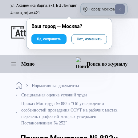
ул. Академика Варги, 8к1, БЦ Лейпциг,
Город:
Москва
4 этаж, офис 421
Ваш город —
Москва
?
Онлайн-журнал
Да, сохранить
Нет, изменить
Меню
Поиск по журналу
Нормативные документы
Специальная оценка условий труда
Приказ Минтруда № 882н "Об утверждении
особенностей проведения СОУТ на рабочих местах,
перечень профессий которых утвержден
Постановлением № 252"