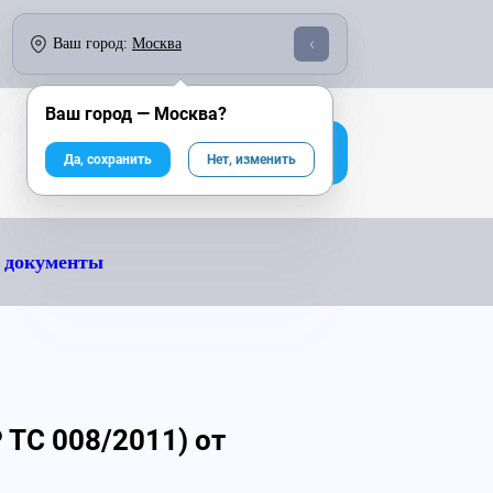
о 18:00:
По России бесплатно:
Ваш город:
Москва
246-04-43
8 800 333-25-40
Ваш город —
Москва
?
На сайт компании
Да, сохранить
Нет, изменить
 документы
 ТС 008/2011) от