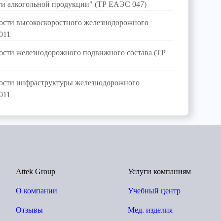
ти алкогольной продукции" (ТР ЕАЭС 047)
ости высокоскоростного железнодорожного
011
ости железнодорожного подвижного состава (ТР
ности инфраструктуры железнодорожного
011
Attek Group
Услуги компаниям
О компании
Учебный центр
Отзывы
Мед. изделия