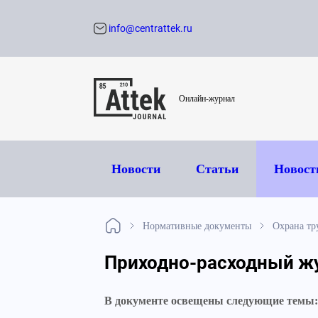
info@centrattek.ru
Обратный звон
Онлайн-журнал
Новости
Статьи
Новост
Нормативные документы
Охрана тр
Приходно-расходный жу
В документе освещены следующие темы: