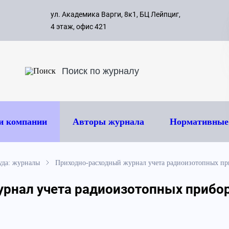
с 09:00 д
ул. Академика Варги, 8к1, БЦ Лейпциг,
ок
8 495 
4 этаж, офис 421
и компании
Авторы журнала
Нормативные
уда: журналы
Приходно-расходный журнал учета радиоизотопных пр
рнал учета радиоизотопных прибо