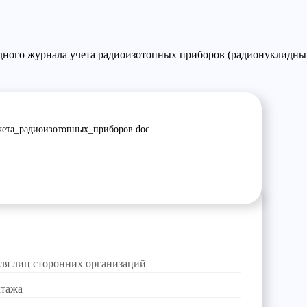
дного журнала учета радиоизотопных приборов (радионуклидн
ета_радиоизотопных_приборов.doc
для лиц сторонних организаций
ктажа