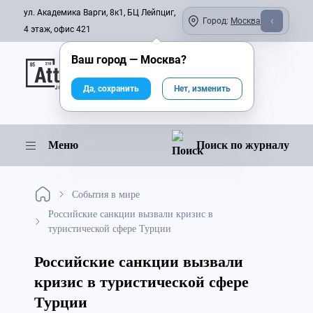
ул. Академика Варги, 8к1, БЦ Лейпциг,
Город:
Москва
4 этаж, офис 421
Ваш город —
Москва
?
Онлайн-журнал
Да, сохранить
Нет, изменить
Меню
Поиск по журналу
События в мире
Российские санкции вызвали кризис в
туристической сфере Турции
Российские санкции вызвали
кризис в туристической сфере
Турции