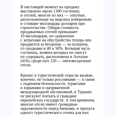
В настоящий момент на продажу
выставлено около 1300 гостиниц
и отелей, многие из них — элитные,
расположенные на морских побережьях
и стоящие миллиарды долларов при
строительстве. Общая стоимость
продаваемых отелей превышает
10 миллиардов, но сравнению
с затратами на обустройство теперь они
продаются за бесценок — за полцены,
со скидками в 40 и 50%. Большая часть
гостиниц, хозяева которых не смогут
их содержать, расположена в Анталье
(410), среди них 120 — пятизвездочные
отели.
Кризис в туристической отрасли вызван,
конечно, не только россиянами — в связи
с падением безопасности, терактами
и взрывами и напряженной
международной обстановкой, в Турцию
не рискуют поехать и граждане
европейских государств. А тем временем,
многие отели имеют громадные
задолженности перед банками, и пропуск
одного туристического сезона для них