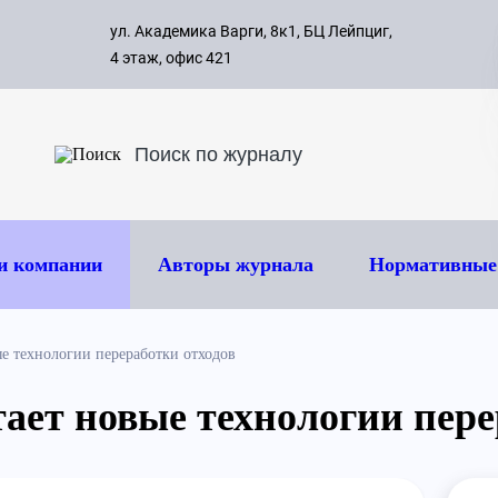
с 09:00 д
ул. Академика Варги, 8к1, БЦ Лейпциг,
ок
8 495 
4 этаж, офис 421
и компании
Авторы журнала
Нормативные
е технологии переработки отходов
ает новые технологии пере