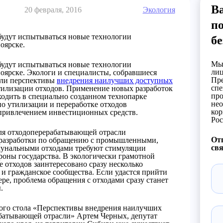
Ва
20 февраля, 2016
Экология
по
будут испытываться новые технологии
бе
оярске.
Мы 
будут испытываться новые технологии
лиц
оярске.
Экологи и специалисты, собравшиеся
Пре
дили перспективы
внедрения наилучших доступных
спе
тилизации отходов. Применение новых разработок
про
ходить в специально созданном технопарке
нео
по утилизации и переработке отходов
кор
 привлечением инвестиционных средств.
Рос
для отходоперерабатывающей отрасли
Отп
разработки по обращению с промышленными,
свя
унальными отходами требуют стимуляции
ороны государства. В экологически грамотной
е отходов заинтересовано сразу несколько
 и гражданское сообщества. Если удастся прийти
ере, проблема обращения с отходами сразу станет
.
ого стола «Перспективы внедрения наилучших
батывающей отрасли» Артем Черных, депутат