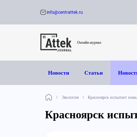
info@centrattek.ru
Обратный звон
Онлайн-журнал
Новости
Статьи
Новост
Экология
Красноярск испытает новы
Красноярск испыт