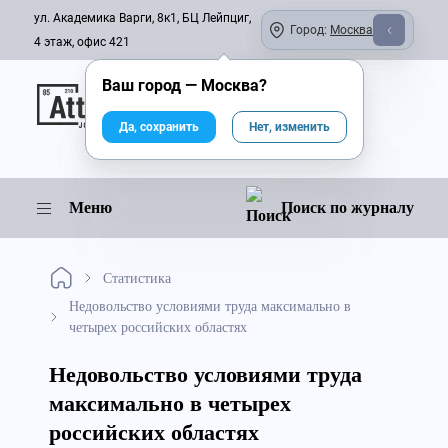
ул. Академика Варги, 8к1, БЦ Лейпциг,
Город:
Москва
4 этаж, офис 421
Ваш город —
Москва
?
Онлайн-журнал
Да, сохранить
Нет, изменить
Меню
Поиск по журналу
Статистика
Недовольство условиями труда максимально в
четырех российских областях
Недовольство условиями труда
максимально в четырех
российских областях