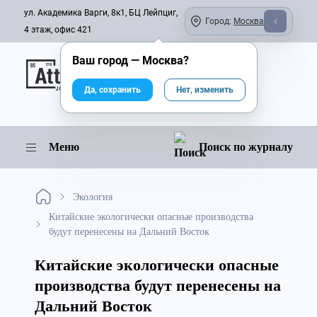
ул. Академика Варги, 8к1, БЦ Лейпциг,
Город:
Москва
4 этаж, офис 421
Ваш город —
Москва
?
Онлайн-журнал
Да, сохранить
Нет, изменить
Меню
Поиск по журналу
Экология
Китайские экологически опасные производства
будут перенесены на Дальний Восток
Китайские экологически опасные
производства будут перенесены на
Дальний Восток