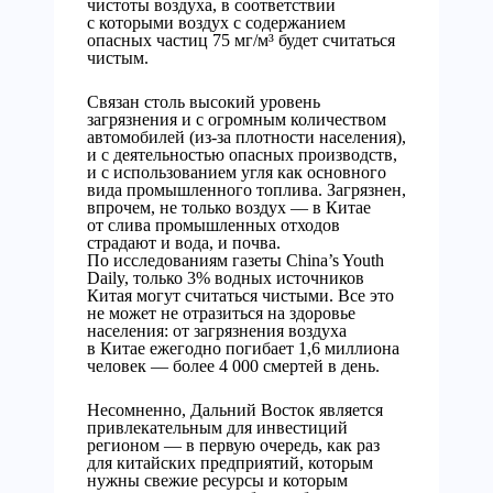
чистоты воздуха, в соответствии
с которыми воздух с содержанием
опасных частиц 75 мг/м³ будет считаться
чистым.
Связан столь высокий уровень
загрязнения и с огромным количеством
автомобилей (из-за плотности населения),
и с деятельностью опасных производств,
и с использованием угля как основного
вида промышленного топлива. Загрязнен,
впрочем, не только воздух — в Китае
от слива промышленных отходов
страдают и вода, и почва.
По исследованиям газеты China’s Youth
Daily, только 3% водных источников
Китая могут считаться чистыми. Все это
не может не отразиться на здоровье
населения: от загрязнения воздуха
в Китае ежегодно погибает 1,6 миллиона
человек — более 4 000 смертей в день.
Несомненно, Дальний Восток является
привлекательным для инвестиций
регионом — в первую очередь, как раз
для китайских предприятий, которым
нужны свежие ресурсы и которым