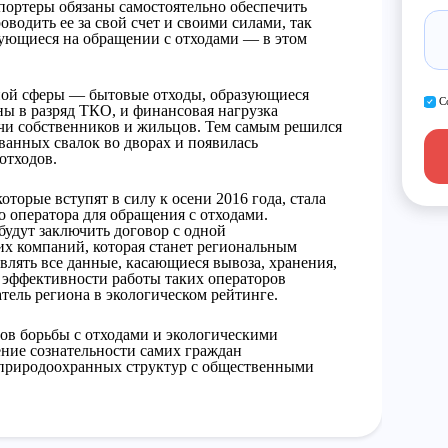
портеры обязаны самостоятельно обеспечить
водить ее за свой счет и своими силами, так
рующиеся на обращении с отходами — в этом
ной сферы — бытовые отходы, образующиеся
С
ы в разряд ТКО, и финансовая нагрузка
ечи собственников и жильцов. Тем самым решился
ванных свалок во дворах и появилась
отходов.
торые вступят в силу к осени 2016 года, стала
 оператора для обращения с отходами.
будут заключить договор с одной
х компаний, которая станет региональным
авлять все данные, касающиеся вывоза, хранения,
 эффективности работы таких операторов
тель региона в экологическом рейтинге.
ов борьбы с отходами и экологическими
ние сознательности самих граждан
 природоохранных структур с общественными