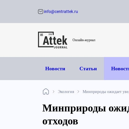
info@centrattek.ru
Обратный звон
Онлайн-журнал
Новости
Статьи
Новост
Экология
Минприроды ожидает увел
Минприроды ожид
отходов