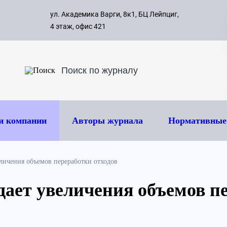
с 09:00 д
ул. Академика Варги, 8к1, БЦ Лейпциг,
ок
8 495 
4 этаж, офис 421
и компании
Авторы журнала
Нормативные
ичения объемов переработки отходов
ает увеличения объемов п