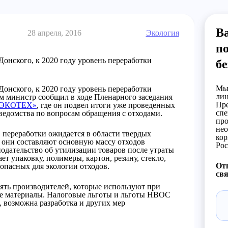
Ва
28 апреля, 2016
Экология
по
онского, к 2020 году уровень переработки
бе
Мы 
онского, к 2020 году уровень переработки
лиц
ом министр сообщил в ходе Пленарного заседания
Пре
 «ЭКОТЕХ»
, где он подвел итоги уже проведенных
спе
ведомства по вопросам обращения с отходами.
про
нео
 переработки ожидается в области твердых
кор
они составляют основную массу отходов
Рос
нодательство об утилизации товаров после утраты
т упаковку, полимеры, картон, резину, стекло,
Отп
опасных для экологии отходов.
свя
ть производителей, которые используют при
ые материалы. Налоговые льготы и льготы НВОС
 возможна разработка и других мер