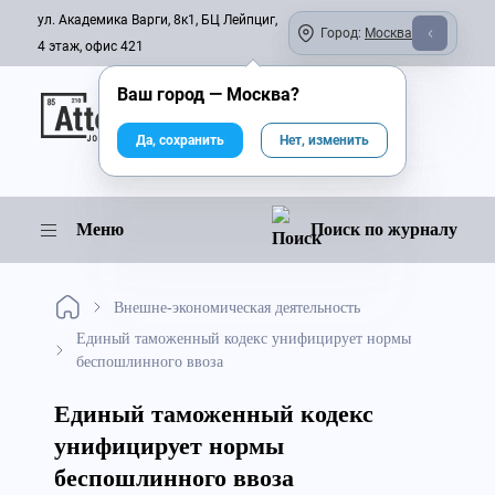
ул. Академика Варги, 8к1, БЦ Лейпциг,
Город:
Москва
4 этаж, офис 421
Ваш город —
Москва
?
Онлайн-журнал
Да, сохранить
Нет, изменить
Меню
Поиск по журналу
Внешне-экономическая деятельность
Единый таможенный кодекс унифицирует нормы
беспошлинного ввоза
Единый таможенный кодекс
унифицирует нормы
беспошлинного ввоза