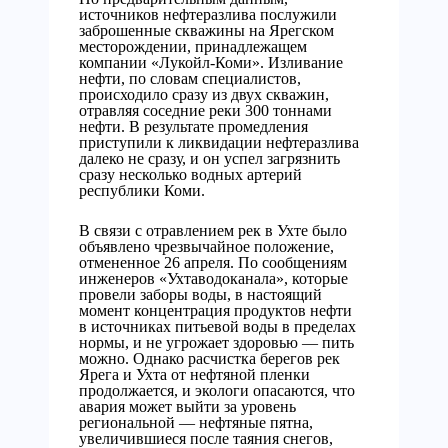
источников нефтеразлива послужили
заброшенные скважины на Ярегском
месторождении, принадлежащем
компании «Лукойл-Коми». Изливание
нефти, по словам специалистов,
происходило сразу из двух скважин,
отравляя соседние реки 300 тоннами
нефти. В результате промедления
приступили к ликвидации нефтеразлива
далеко не сразу, и он успел загрязнить
сразу несколько водных артерий
республики Коми.
В связи с отравлением рек в Ухте было
объявлено чрезвычайное положение,
отмененное 26 апреля. По сообщениям
инженеров «Ухтаводоканала», которые
провели заборы воды, в настоящий
момент концентрация продуктов нефти
в источниках питьевой воды в пределах
нормы, и не угрожает здоровью — пить
можно. Однако расчистка берегов рек
Ярега и Ухта от нефтяной пленки
продолжается, и экологи опасаются, что
авария может выйти за уровень
региональной — нефтяные пятна,
увеличившиеся после таяния снегов,