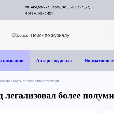
с 09:00 д
ул. Академика Варги, 8к1, БЦ Лейпциг,
ок
8 495 
4 этаж, офис 421
и компании
Авторы журнала
Нормативные
гализовал более полумиллиона граждан
уд легализовал более полу