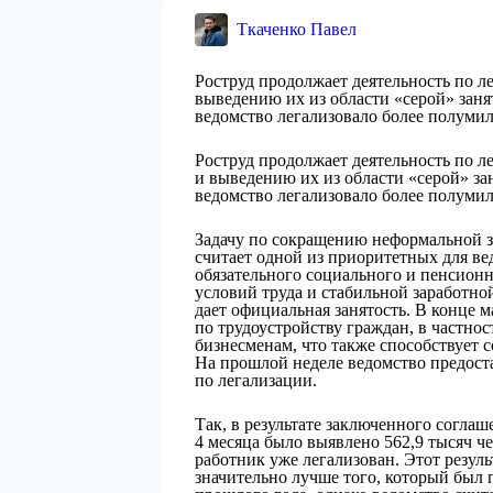
Ткаченко Павел
Роструд продолжает деятельность по л
выведению их из области «серой» занят
ведомство легализовало более полуми
Роструд продолжает деятельность по 
и выведению их из области «серой» зан
ведомство легализовало более полуми
Задачу по сокращению неформальной з
считает одной из приоритетных для ве
обязательного социального и пенсионн
условий труда и стабильной заработн
дает официальная занятость. В конце 
по трудоустройству граждан, в част
бизнесменам, что также способствует 
На прошлой неделе ведомство предост
по легализации.
Так, в результате заключенного согла
4 месяца было выявлено 562,9 тысяч че
работник уже легализован. Этот резул
значительно лучше того, который был