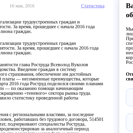
В
16 мая, 2016
Статистика
об
егализации трудоустроенных граждан и
ости. За время, прошедшее с начала 2016 года
Мы 
ллиона граждан.
лиц
Пре
легализации трудоустроенных граждан
спе
ятости. За время, прошедшее с начала 2016 года
про
ллиона граждан.
нео
кор
Рос
анятости глава Роструда Всеволод Вуколов
домства. Введение граждан в систему
ого страхования, обеспечение им достойных
Отп
ой платы — несомненные преимущества, которые
свя
марта 2016 года Роструд поделился своими планами
ности — по оказанию помощи начинающим
сокращению «теневого» сектора рынка труда.
авило статистику проведенной работы
шения с региональными властями, за последние
ловек, работавших без трудового договора, 514501
ьтат, подчеркивают специалисты Роструда,
 продемонстрирован за аналогичный период