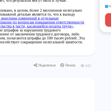
ет, что результаты могут быть и лучше.
С
изовано, в целом, более 2 миллионов нелегально
оважной деталью является то, что к выходу
 внесении изменений в отдельные
ерации по вопросам повышения ответственности
ельства в части, касающейся оплаты труда»
,
е штрафов за нарушения трудового
онение от заключения трудового договора, либо
ом, полагаются штрафы до 100 тысяч рублей. Эта
пособствует сокращению нелегальной занятости.
Поделиться
Печать
615