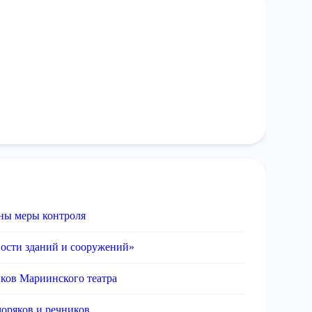
ны меры контроля
ности зданий и сооружений»
иков Мариинского театра
оряков и речников