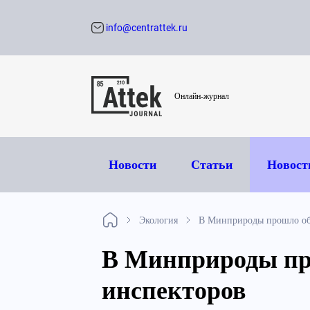
info@centrattek.ru
Обратный звон
Онлайн-журнал
Новости
Статьи
Новост
Экология
В Минприроды прошло обу
В Минприроды пр
инспекторов