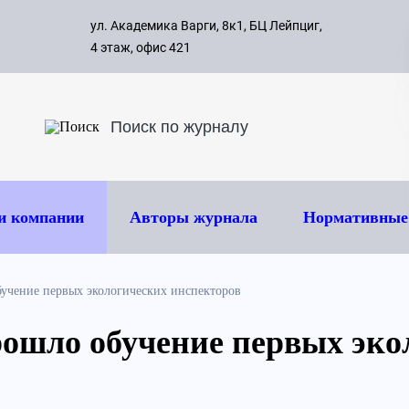
с 09:00 д
ул. Академика Варги, 8к1, БЦ Лейпциг,
ок
8 495 
4 этаж, офис 421
и компании
Авторы журнала
Нормативные
чение первых экологических инспекторов
ошло обучение первых эко