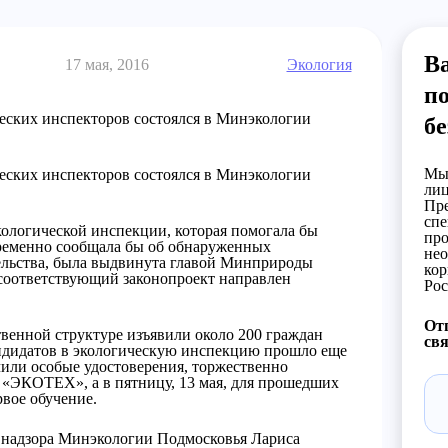
Ва
17 мая, 2016
Экология
по
еских инспекторов состоялся в Минэкологии
бе
Мы 
еских инспекторов состоялся в Минэкологии
лиц
Пре
спе
ологической инспекции, которая помогала бы
про
ременно сообщала бы об обнаруженных
нео
ельства, была выдвинута главой Минприроды
кор
соответствующий законопроект направлен
Рос
Отп
твенной структуре изъявили около 200 граждан
свя
ндидатов в экологическую инспекцию прошло еще
чили особые удостоверения, торжественно
 «ЭКОТЕХ», а в пятницу, 13 мая, для прошедших
вое обучение.
 надзора Минэкологии Подмосковья Лариса