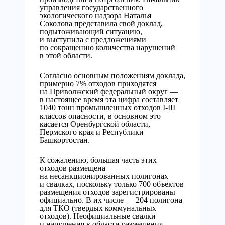
управления государственного
экологического надзора Наталья
Соколова представила свой доклад,
подытоживающий ситуацию,
и выступила с предложениями
по сокращению количества нарушений
в этой области.
Согласно основным положениям доклада,
примерно 7% отходов приходятся
на Приволжский федеральный округ —
в настоящее время эта цифра составляет
1040 тонн промышленных отходов I-III
классов опасности, в основном это
касается Оренбургской области,
Пермского края и Республики
Башкортостан.
К сожалению, большая часть этих
отходов размещена
на несанкционированных полигонах
и свалках, поскольку только 700 объектов
размещения отходов зарегистрированы
официально. В их числе — 204 полигона
для ТКО (твердых коммунальных
отходов). Неофициальные свалки
и нарушения в области размещения