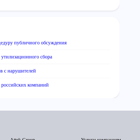
едуру публичного обсуждения
 утилизационного сбора
ов с нарушителей
российских компаний
Attek Group
Услуги компаниям