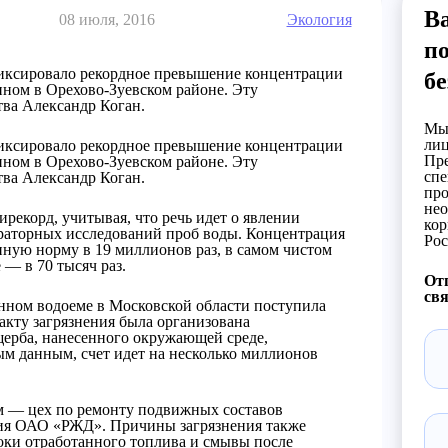
Ва
08 июля, 2016
Экология
по
иксировало рекордное превышение концентрации
бе
нном в Орехово-Зуевском районе. Эту
ва Александр Коган.
Мы 
лиц
иксировало рекордное превышение концентрации
Пре
нном в Орехово-Зуевском районе. Эту
спе
ва Александр Коган.
про
нео
тирекорд, учитывая, что речь идет о явлении
кор
ораторных исследований проб воды. Концентрация
Рос
ную норму в 19 миллионов раз, в самом чистом
е — в 70 тысяч раз.
Отп
свя
нном водоеме в Московской области поступила
акту загрязнения была организована
ерба, нанесенного окружающей среде,
ым данным, счет идет на несколько миллионов
м — цех по ремонту подвижных составов
ния ОАО «РЖД». Причины загрязнения также
оки отработанного топлива и смывы после