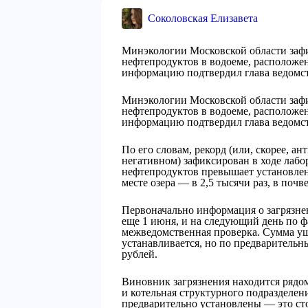
Соколовская Елизавета
Минэкологии Московской области заф
нефтепродуктов в водоеме, расположе
информацию подтвердил глава ведомст
Минэкологии Московской области заф
нефтепродуктов в водоеме, расположе
информацию подтвердил глава ведомст
По его словам, рекорд (или, скорее, ан
негативном) зафиксирован в ходе лаб
нефтепродуктов превышает установлен
месте озера — в 2,5 тысячи раз, в почв
Первоначально информация о загрязне
еще 1 июня, и на следующий день по ф
межведомственная проверка. Сумма ущ
устанавливается, но по предварительн
рублей.
Виновник загрязнения находится рядо
и котельная структурного подразделе
предварительно установлены — это ст