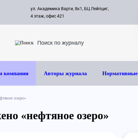
с 09:00 д
ул. Академика Варги, 8к1, БЦ Лейпциг,
ок
8 495 
4 этаж, офис 421
и компании
Авторы журнала
Нормативные
фтяное озеро»
ено «нефтяное озеро»