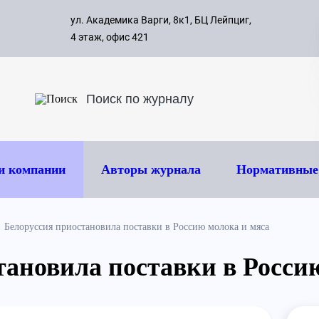
с 09:00 д
ул. Академика Варги, 8к1, БЦ Лейпциг,
ок
8 495 
4 этаж, офис 421
и компании
Авторы журнала
Нормативные
Белоруссия приостановила поставки в Россию молока и мяса
тановила поставки в Росси