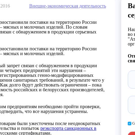
В
 2016
Внешне-экономическая деятельность
с
риостановили поставки на территорию России
– мясных и молочных изделий. По словам
Наш
связан с обнаружением в продукции серьезных
во 
"Ат
орг
риостановили поставки на территорию России
– мясных и молочных изделий.
От
свя
ый запрет связан с обнаружением в продукции
ии четырех предприятий эти нарушения –
арегистрированных генно-модифицированных
шения санитарных требований, в результате чего у
Как долго будут действовать ограничения – пока
имость российских и белорусских производителей,
я.
ким предприятиям необходимо пройти проверки,
одтвердить, что все нарушения устранены.
 товарам были ужесточены после неоднократных
С
тельства и попыток
реэкспорта санкционных в
усскими сертификатами.