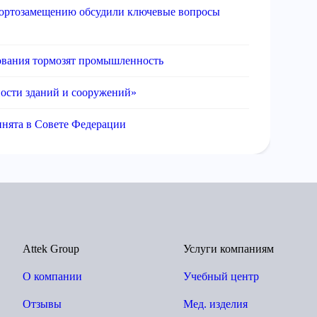
портозамещению обсудили ключевые вопросы
ования тормозят промышленность
ности зданий и сооружений»
инята в Совете Федерации
Attek Group
Услуги компаниям
О компании
Учебный центр
Отзывы
Мед. изделия