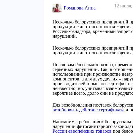
12 июля,
Романова Анна
Несколько белорусских предприятий п
продукции животного происхождения 
Россельхознадзора, временный запрет 
нарушений.
Несколько белорусских предприятий п
продукции животного происхождения 
По словам Россельхознадзора, временн
серьезных нарушений. Так, в отношен
использование при производстве нез
компонентов, а для двух других – нару
производителей отзывают сертификат. 
неизвестно, но, учитывая взаимозавис
вероятнее всего, долго они не продлятс
Для возобновления поставок белорусс
возобновить действие сертификата
и п
Напомним, требования к белорусским
нарушений фитосанитарного законода
России европейских товаров
под белор