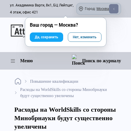
ул. Академика Варги, 8к1, БЦ Лейпциг,
Город:
Москва
4 этаж, офис 421
Ваш город —
Москва
?
Онлайн-журнал
Да, сохранить
Нет, изменить
Меню
Поиск по журналу
Повышение квалификации
Расходы на WorldSkills со стороны Минобрнауки
будут существенно увеличены
Расходы на WorldSkills со стороны
Минобрнауки будут существенно
увеличены