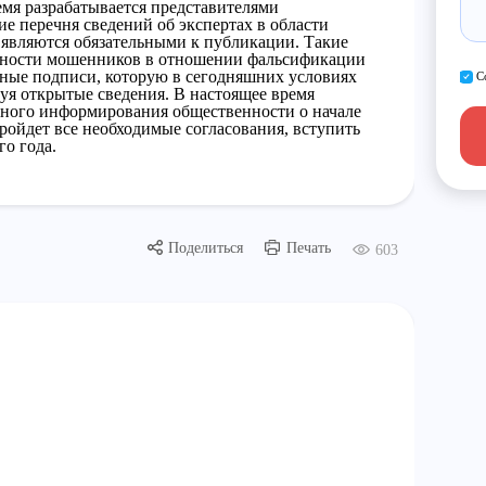
емя разрабатывается представителями
ие перечня сведений об экспертах в области
являются обязательными к публикации. Такие
жности мошенников в отношении фальсификации
чные подписи, которую в сегодняшних условиях
С
зуя открытые сведения. В настоящее время
чного информирования общественности о начале
пройдет все необходимые согласования, вступить
го года.
Поделиться
Печать
603