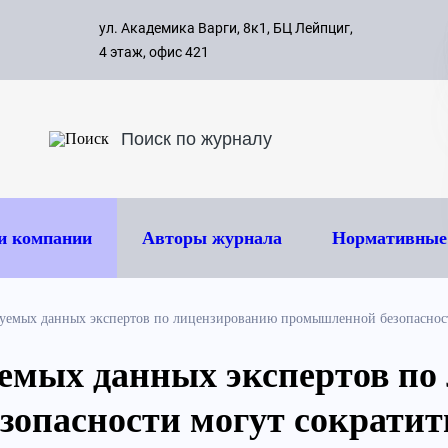
с 09:00 д
ул. Академика Варги, 8к1, БЦ Лейпциг,
ок
8 495 
4 этаж, офис 421
и компании
Авторы журнала
Нормативные
уемых данных экспертов по лицензированию промышленной безопасност
емых данных экспертов по
опасности могут сократит