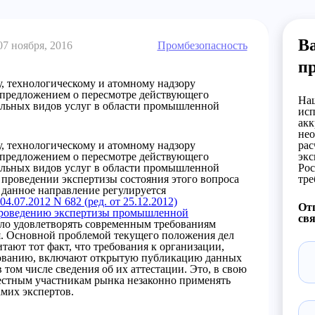
Ва
07 ноября, 2016
Промбезопасность
п
, технологическому и атомному надзору
с предложением о пересмотре действующего
Наш
ельных видов услуг в области промышленной
исп
акк
нео
, технологическому и атомному надзору
рас
с предложением о пересмотре действующего
экс
ельных видов услуг в области промышленной
Рос
о проведении экспертизы состояния этого вопроса
тре
 данное направление регулируется
.07.2012 N 682 (ред. от 25.12.2012)
Отп
проведению экспертизы промышленной
свя
тало удовлетворять современным требованиям
я. Основной проблемой текущего положения дел
тают тот факт, что требования к организации,
рованию, включают открытую публикацию данных
 том числе сведения об их аттестации. Это, в свою
вестным участникам рынка незаконно применять
амих экспертов.