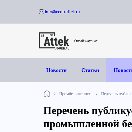
info@centrattek.ru
Обратный звон
Онлайн-журнал
Новости
Статьи
Новост
Промбезопасность
Перечень публик
Перечень публику
промышленной без