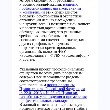
которые определяют требования
к уровню квалификации,
наличию
профессиональных навыков, знаний
и компетенций
этих специалистов
в области обустройства и экспертизы
организации лесных насаждений
и вырубки леса. В пояснительной записке
к проекту стандартов инициатор
обсуждения отмечает, что указанные
требования разработаны его
специалистами совместно с экспертами
других профильных научных
и практически-ориентированных
организаций, включая ФБУ
«Рослесозащита», ФГБУ «Рослесинфорг»
и другие.
Указанный проект профессиональных
стандартов по этим двум профессиям
содержит все необходимые разделы,
соответствующие требованиям,
установленным
постановлением
Правительства Российской Федерации
от 22.01.2013 г. № 23 «О Правилах
разработки, утверждения и применения
профессиональных стандартов»
.
В данный момент специалисты научно-
исследовательского центра ведут работу