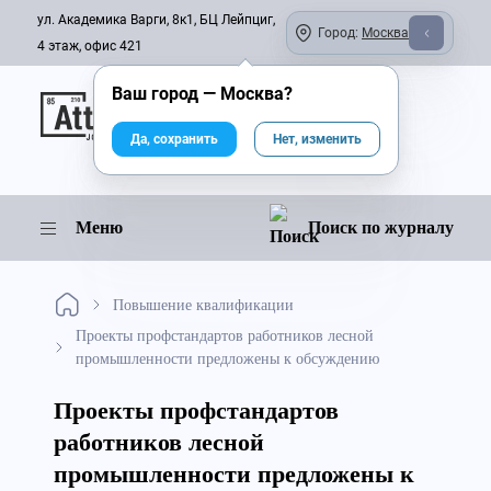
ул. Академика Варги, 8к1, БЦ Лейпциг,
Город:
Москва
4 этаж, офис 421
Ваш город —
Москва
?
Онлайн-журнал
Да, сохранить
Нет, изменить
Меню
Поиск по журналу
Повышение квалификации
Проекты профстандартов работников лесной
промышленности предложены к обсуждению
Проекты профстандартов
работников лесной
промышленности предложены к