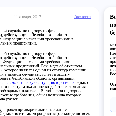
Ва
11 января, 2017
Экология
по
ной службы по надзору в сфере
бе
), действующее в Челябинской области,
та Федерации с исковыми требованиями в
альных предприятий.
Мы 
лиц
Пре
ной службы по надзору в сфере
спе
), действующее в Челябинской области,
про
та Федерации с исковыми требованиями
нео
нальных предприятий. Речь идет об открытом
кор
, которое является одной из структур компании
Рос
й в данном случае выступает в защиту
еды в Челябинской области, организация
ие на экологическую ситуацию в регионе
, однако
Отп
ести оплату за оказанное воздействие, компания
свя
еобходимых платежей. В этой связи надзорное
сковые требования, общая величина которых
она рублей.
уд провел предварительное заседание
Однако по итогам мероприятия рассмотрение всех