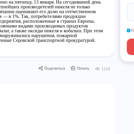
ено на пятницу, 13 января. На сегодняшний день
упнейших производителей никеля не только
омпании оценивают его долю на отечественном
ом — в 1%. Так, потребителями продукции
дприятия, расположенные в странах Европы,
новными видами производимых продуктов
льт, а также оксиды никеля и кобальта. При этом
С
обнаруживались нарушения, пожарной
енные Серовской транспортной прокуратурой.
Поделиться
Печать
1218