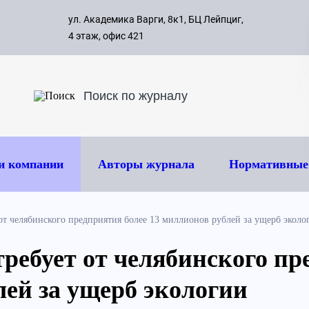
с 09:00 д
ул. Академика Варги, 8к1, БЦ Лейпциг,
ок
8 495 
4 этаж, офис 421
и компании
Авторы журнала
Нормативные
от челябинского предприятия более 13 миллионов рублей за ущерб эколо
ребует от челябинского пр
лей за ущерб экологии