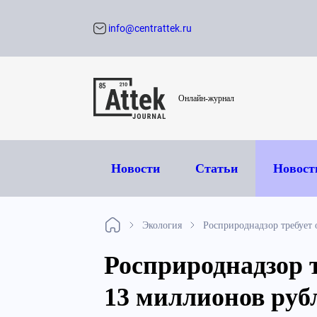
info@centrattek.ru
Обратный звон
Онлайн-журнал
Новости
Статьи
Новост
Экология
Росприроднадзор требует 
Росприроднадзор т
13 миллионов руб