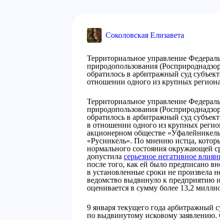
Соколовская Елизавета
Территориальное управление Федераль
природопользования (Росприроднадзор
обратилось в арбитражный суд субъек
отношении одного из крупных регион
Территориальное управление Федераль
природопользования (Росприроднадзор
обратилось в арбитражный суд субъек
в отношении одного из крупных регио
акционерном обществе «Уфалейникель»
«Русникель». По мнению истца, которы
нормального состояния окружающей ср
допустила
серьезное негативное влиян
после того, как ей было предписано вн
в установленные сроки не произвела н
ведомство выдвинуло к предприятию и
оценивается в сумму более 13,2 милли
9 января текущего года арбитражный с
по выдвинутому исковому заявлению. 