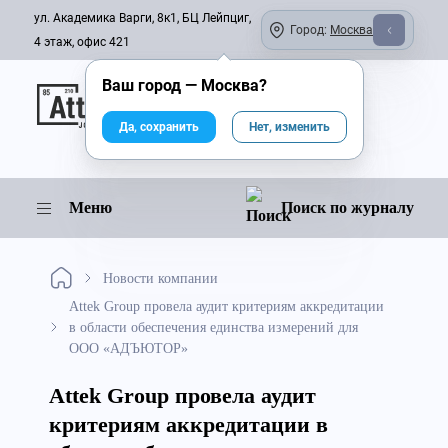
ул. Академика Варги, 8к1, БЦ Лейпциг,
Город:
Москва
4 этаж, офис 421
Ваш город —
Москва
?
Онлайн-журнал
Да, сохранить
Нет, изменить
Меню
Поиск по журналу
Новости компании
Attek Group провела аудит критериям аккредитации
в области обеспечения единства измерений для
ООО «АДЪЮТОР»
Attek Group провела аудит
критериям аккредитации в