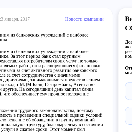
Ва
23 января, 2017
Новости компании
С
одним из банковских учреждений с наиболее
ынке.
Дов
акк
одним из банковских учреждений с наиболее
рее
нке. За этот период банк стал крупным
ном
редоставляя потребителям своих услуг не только
олняемых работ, но и расширяющиеся финансовые
Отп
упными за счет активного развития банковского
мы 
сле за счет сотрудничества с значимыми
редприятиями, занимающимися предоставлением
сло входят МДМ-Банк, Газпромбанк, Агентство
 другие. На сегодняшний день капитал банка
й, что обеспечивает ему прочное положение
ложения трудового законодательства, поэтому
димость в проведении специальной оценки условий
няло решение об обращении в группу компаний
гиональную структуру, благодаря чему в состоянии
 услуги в сжатые сроки. Этот момент был