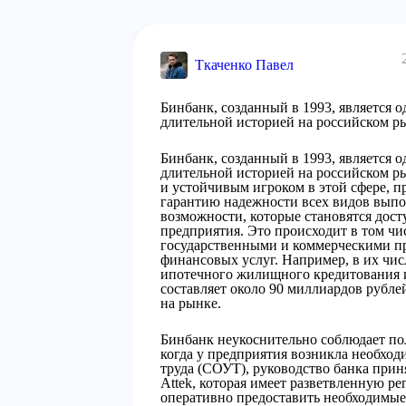
Ткаченко Павел
Бинбанк, созданный в 1993, является 
длительной историей на российском р
Бинбанк, созданный в 1993, является 
длительной историей на российском ры
и устойчивым игроком в этой сфере, п
гарантию надежности всех видов вып
возможности, которые становятся дост
предприятия. Это происходит в том чи
государственными и коммерческими п
финансовых услуг. Например, в их чи
ипотечного жилищного кредитования и
составляет около 90 миллиардов рубле
на рынке.
Бинбанк неукоснительно соблюдает по
когда у предприятия возникла необхо
труда (СОУТ), руководство банка при
Attek, которая имеет разветвленную ре
оперативно предоставить необходимые