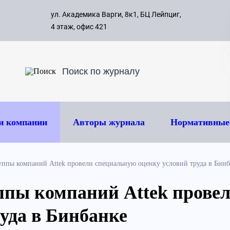
с 09:00 д
ул. Академика Варги, 8к1, БЦ Лейпциг,
ок
8 495 
4 этаж, офис 421
и компании
Авторы журнала
Нормативные
ппы компаний Attek провели специальную оценку условий труда в Бинб
ппы компаний Attek прове
руда в Бинбанке