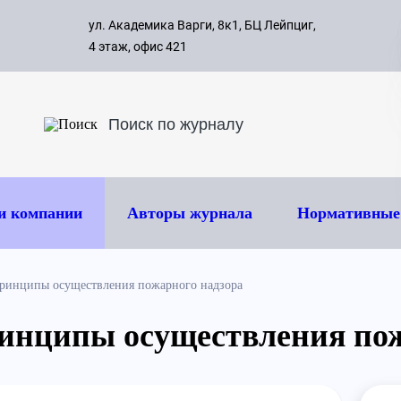
с 09:00 д
ул. Академика Варги, 8к1, БЦ Лейпциг,
ок
8 495 
4 этаж, офис 421
и компании
Авторы журнала
Нормативные
ринципы осуществления пожарного надзора
инципы осуществления пож