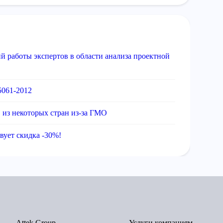
й работы экспертов в области анализа проектной
5061-2012
в из некоторых стран из-за ГМО
твует скидка -30%!
Attek Group
Услуги компаниям