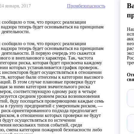
Ва
24 января, 2017
Промбезопасность
п
сообщило о том, что процесс реализации
надзора теперь будет основываться на принципам
Наш
 деятельности.
исп
акк
сообщило о том, что процесс реализации
нео
надзора теперь будет основываться на принципам
рас
 деятельности. В первую очередь это скажется
экс
вого и внепланового характера. Так, частота
Рос
атегории риска, которая будет присвоена каждому
тре
нии которых устанавливается график проверок.
 инспекторов будет осуществляться в отношении
Отп
тв, которые были отнесены к категории высокого
свя
аций. В этом случае плановые проверки будут
ющая за ними категория значительного риска
верок, соответствующую одному разу в четыре
еризуется средним уровнем риска возникновения
тий, буду посещаться проверяющими каждые семь
ены в группу предприятий с умеренным риском, —
е риск-ориентированного подхода предполагает
риском, в отношении которых проверки не будут
 будут осуществляться по истечении
ления нескольких типов событий, среди
ию, смена категории пожарной безопасности либо