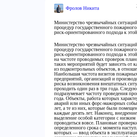
Фролов Никита
Министерство чрезвычайных ситуаций 
процедур государственного пожарного 
риск-ориентированного подхода к этой
Министерство чрезвычайных ситуаций 
процедур государственного пожарного 
риск-ориентированного подхода к этой
на частоте проводимых проверок плано
таких мероприятий будет зависеть от к
из подконтрольных объектов, в отноше
Наибольшая частота визитов пожарных
предприятий, организаций и производс
риска возникновения внештатных ситу
проходить один раз в три года. Следу
подразумевает частоту проведения про
года. Объекты, работа которых характ
аварий или иных форс-мажорных собы
лет, а те из них, которые были помещ
каждые десять лет. Наконец, внедрени
выделение особой категории с низким 
проводиться вовсе. Плановые проверки
определенного срока с момента наступ
которых — ввод объекта в эксплуатац