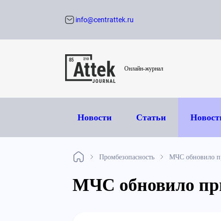
info@centrattek.ru
Обратный звон
Онлайн-журнал
Новости
Статьи
Новост
Промбезопасность
МЧС обновило п
МЧС обновило пр