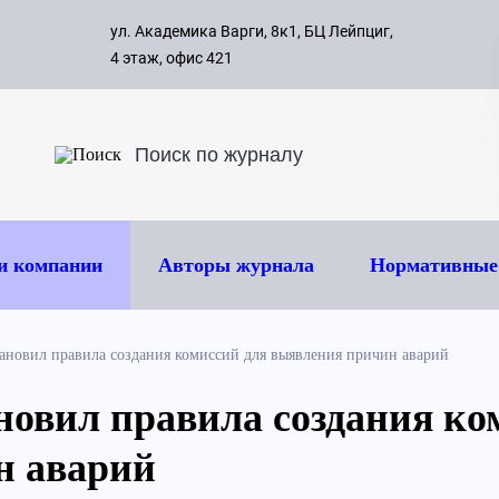
с 09:00 д
ул. Академика Варги, 8к1, БЦ Лейпциг,
ок
8 495 
4 этаж, офис 421
и компании
Авторы журнала
Нормативные
тановил правила создания комиссий для выявления причин аварий
ановил правила создания ко
н аварий