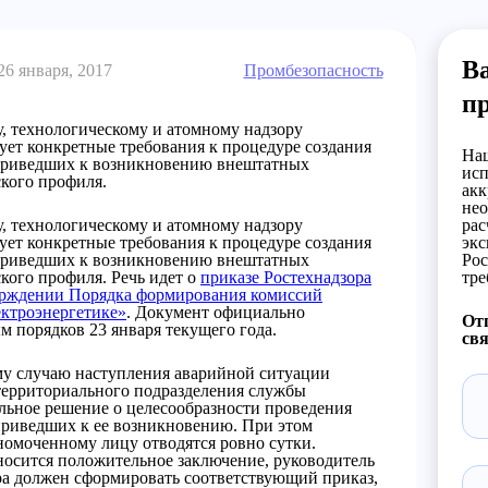
Ва
26 января, 2017
Промбезопасность
п
, технологическому и атомному надзору
ует конкретные требования к процедуре создания
Наш
 приведших к возникновению внештатных
исп
ского профиля.
акк
нео
, технологическому и атомному надзору
рас
ует конкретные требования к процедуре создания
экс
 приведших к возникновению внештатных
Рос
кого профиля. Речь идет о
приказе Ростехнадзора
тре
верждении Порядка формирования комиссий
ектроэнергетике»
. Документ официально
Отп
м порядков 23 января текущего года.
свя
ому случаю наступления аварийной ситуации
 территориального подразделения службы
льное решение о целесообразности проведения
 приведших к ее возникновению. При этом
номоченному лицу отводятся ровно сутки.
носится положительное заключение, руководитель
ра должен сформировать соответствующий приказ,