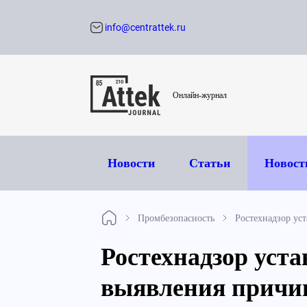
info@centrattek.ru
Обратный звон
Онлайн-журнал
Новости
Статьи
Новост
Промбезопасность
Ростехнадзор ус
Ростехнадзор уст
выявления причи