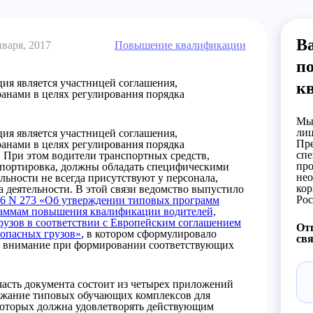
В
нваря, 2017
Повышение квалификации
п
ия является участницей соглашения,
к
анами в целях регулирования порядка
.
Мы 
лиц
ия является участницей соглашения,
Пре
анами в целях регулирования порядка
спе
 При этом водители транспортных средств,
про
нспортировка, должны обладать специфическими
нео
льности не всегда присутствуют у персонала,
кор
а деятельности. В этой связи ведомство выпустило
Рос
16 N 273 «Об утверждении типовых программ
раммам повышения квалификации водителей,
узов в соответствии с Европейским соглашением
Отп
опасных грузов»
, в котором сформулировало
свя
о внимание при формировании соответствующих
часть документа состоит из четырех приложений
ержание типовых обучающих комплексов для
которых должна удовлетворять действующим