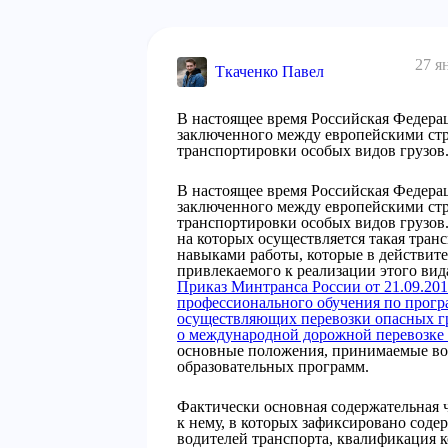
27 я
Ткаченко Павел
В настоящее время Российская Федерац
заключенного между европейскими стр
транспортировки особых видов грузов
В настоящее время Российская Федерац
заключенного между европейскими стр
транспортировки особых видов грузов.
на которых осуществляется такая тра
навыками работы, которые в действите
привлекаемого к реализации этого вид
Приказ Минтранса России от 21.09.20
профессионального обучения по прог
осуществляющих перевозки опасных гр
о международной дорожной перевозке 
основные положения, принимаемые в
образовательных программ.
Фактически основная содержательная 
к нему, в которых зафиксировано сод
водителей транспорта, квалификация 