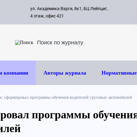
с 09:00 д
ул. Академика Варги, 8к1, БЦ Лейпциг,
ок
8 495 
4 этаж, офис 421
и компании
Авторы журнала
Нормативные
с сформировал программы обучения водителей грузовых автомобилей
ровал программы обучения
илей