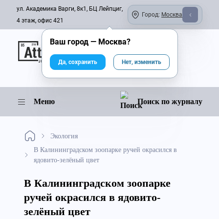
ул. Академика Варги, 8к1, БЦ Лейпциг,
Город:
Москва
4 этаж, офис 421
Ваш город —
Москва
?
Онлайн-журнал
Да, сохранить
Нет, изменить
Меню
Поиск по журналу
Экология
В Калининградском зоопарке ручей окрасился в
ядовито-зелёный цвет
В Калининградском зоопарке
ручей окрасился в ядовито-
зелёный цвет