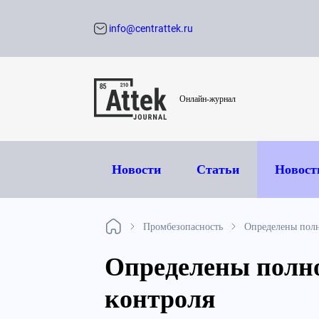
info@centrattek.ru
Обратный звон
Онлайн-журнал
Новости
Статьи
Новост
Промбезопасность
Определены полн
Определены полно
контроля