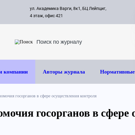
с 09:00 д
ул. Академика Варги, 8к1, БЦ Лейпциг,
ок
8 495 
4 этаж, офис 421
и компании
Авторы журнала
Нормативные
омочия госорганов в сфере осуществления контроля
мочия госорганов в сфере 