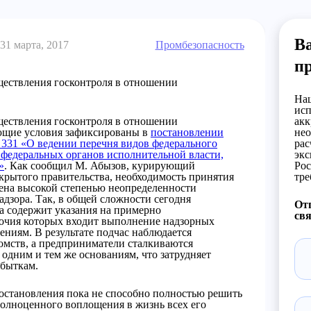
Ва
31 марта, 2017
Промбезопасность
п
ществления госконтроля в отношении
Наш
исп
ществления госконтроля в отношении
акк
ющие условия зафиксированы в
постановлении
нео
 331 «О ведении перечня видов федерального
рас
и федеральных органов исполнительной власти,
экс
»
. Как сообщил М. Абызов, курирующий
Рос
крытого правительства, необходимость принятия
тре
ена высокой степенью неопределенности
дзора. Так, в общей сложности сегодня
Отп
а содержит указания на примерно
свя
мочия которых входит выполнение надзорных
ениям. В результате подчас наблюдается
мств, а предприниматели сталкиваются
одним и тем же основаниям, что затрудняет
убыткам.
постановления пока не способно полностью решить
полноценного воплощения в жизнь всех его