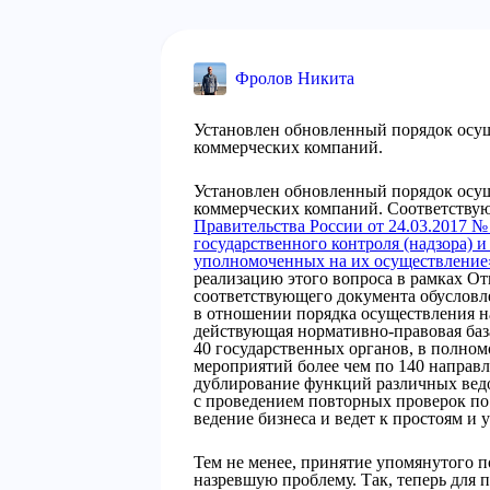
Фролов Никита
Установлен обновленный порядок осу
коммерческих компаний.
Установлен обновленный порядок осу
коммерческих компаний. Соответству
Правительства России от 24.03.2017 №
государственного контроля (надзора) 
уполномоченных на их осуществление
реализацию этого вопроса в рамках От
соответствующего документа обусловл
в отношении порядка осуществления на
действующая нормативно-правовая баз
40 государственных органов, в полно
мероприятий более чем по 140 направл
дублирование функций различных ведо
с проведением повторных проверок по 
ведение бизнеса и ведет к простоям и 
Тем не менее, принятие упомянутого 
назревшую проблему. Так, теперь для 