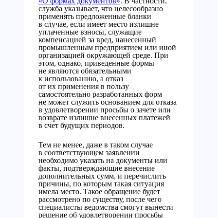
«О формах документов»
. В частности,
служба указывает, что целесообразно
применять предложенные бланки
в случае, если имеет место излишне
уплаченные взносы, служащие
компенсацией за вред, нанесенный
промышленным предприятием или иной
организацией окружающей среде. При
этом, однако, приведенные формы
не являются обязательными
к использованию, а отказ
от их применения в пользу
самостоятельно разработанных форм
не может служить основанием для отказа
в удовлетворении просьбы о зачете или
возврате излишне внесенных платежей
в счет будущих периодов.
Тем не менее, даже в таком случае
в соответствующем заявлении
необходимо указать на документы или
факты, подтверждающие внесение
дополнительных сумм, и перечислить
причины, по которым такая ситуация
имела место. Такое обращение будет
рассмотрено по существу, после чего
специалисты ведомства смогут вынести
решение об удовлетворении просьбы