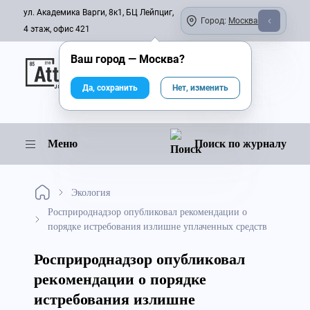
ул. Академика Варги, 8к1, БЦ Лейпциг,
Город:
Москва
4 этаж, офис 421
Ваш город —
Москва
?
Онлайн-журнал
Да, сохранить
Нет, изменить
Меню
Поиск по журналу
Экология
Росприроднадзор опубликовал рекомендации о
порядке истребования излишне уплаченных средств
Росприроднадзор опубликовал
рекомендации о порядке
истребования излишне