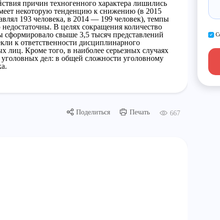
действия причин техногенного характера лишились
имеет некоторую тенденцию к снижению (в 2015
влял 193 человека, в 2014 — 199 человек), темпы
 недостаточны. В целях сокращения количество
ы сформировало свыше 3,5 тысяч представлений
С
лекли к ответственности дисциплинарного
х лиц. Кроме того, в наиболее серьезных случаях
 уголовных дел: в общей сложности уголовному
а.
Поделиться
Печать
667