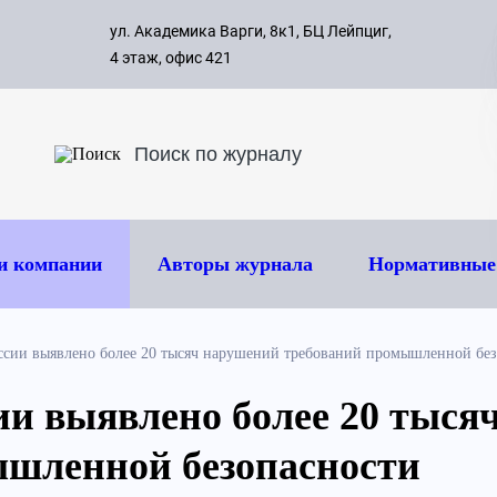
с 09:00 д
ул. Академика Варги, 8к1, БЦ Лейпциг,
ок
8 495 
4 этаж, офис 421
и компании
Авторы журнала
Нормативные
оссии выявлено более 20 тысяч нарушений требований промышленной бе
сии выявлено более 20 тыс
ышленной безопасности