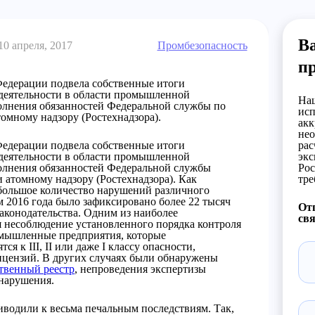
Ва
10 апреля, 2017
Промбезопасность
п
Федерации подвела собственные итоги
деятельности в области промышленной
Наш
полнения обязанностей Федеральной службы по
исп
томному надзору (Ростехнадзора).
акк
нео
Федерации подвела собственные итоги
рас
деятельности в области промышленной
экс
полнения обязанностей Федеральной службы
Рос
и атомному надзору (Ростехнадзора). Как
тре
 большое количество нарушений различного
м 2016 года было зафиксировано более 22 тысяч
Отп
аконодательства. Одним из наиболее
свя
 несоблюдение установленного порядка контроля
ромышленные предприятия, которые
 к III, II или даже I классу опасности,
ицензий. В других случаях были обнаружены
ственный реестр
, непроведения экспертизы
 нарушения.
иводили к весьма печальным последствиям. Так,