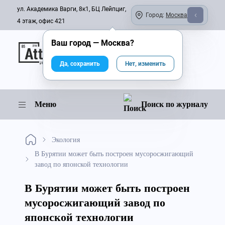
ул. Академика Варги, 8к1, БЦ Лейпциг,
Город:
Москва
4 этаж, офис 421
Ваш город —
Москва
?
Онлайн-журнал
Да, сохранить
Нет, изменить
Меню
Поиск по журналу
Экология
В Бурятии может быть построен мусоросжигающий
завод по японской технологии
В Бурятии может быть построен
мусоросжигающий завод по
японской технологии