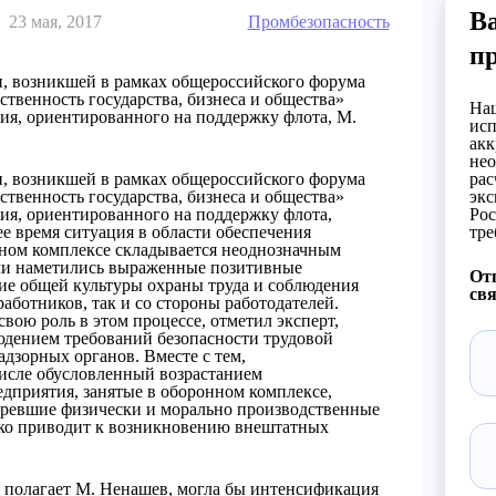
Ва
23 мая, 2017
Промбезопасность
п
и, возникшей в рамках общероссийского форума
твенность государства, бизнеса и общества»
Наш
ия, ориентированного на поддержку флота, М.
исп
акк
нео
и, возникшей в рамках общероссийского форума
рас
твенность государства, бизнеса и общества»
экс
ия, ориентированного на поддержку флота,
Рос
ее время ситуация в области обеспечения
тре
ном комплексе складывается неоднозначным
асли наметились выраженные позитивные
Отп
е общей культуры охраны труда и соблюдения
свя
аботников, так и со стороны работодателей.
ою роль в этом процессе, отметил эксперт,
юдением требований безопасности трудовой
адзорных органов. Вместе с тем,
числе обусловленный возрастанием
редприятия, занятые в оборонном комплексе,
таревшие физически и морально производственные
дко приводит к возникновению внештатных
 полагает М. Ненашев, могла бы интенсификация