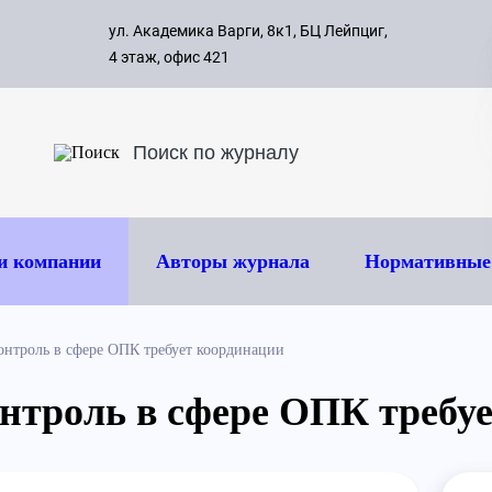
с 09:00 д
ул. Академика Варги, 8к1, БЦ Лейпциг,
ок
8 495 
4 этаж, офис 421
и компании
Авторы журнала
Нормативные
нтроль в сфере ОПК требует координации
троль в сфере ОПК требу