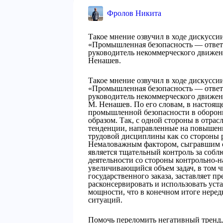
Фролов Никита
Такое мнение озвучил в ходе дискусси
«Промышленная безопасность — ответс
руководитель некоммерческого движен
Ненашев.
Такое мнение озвучил в ходе дискусси
«Промышленная безопасность — ответс
руководитель некоммерческого движен
М. Ненашев. По его словам, в настоящ
промышленной безопасности в оборон
образом. Так, с одной стороны в отр
тенденции, направленные на повышени
трудовой дисциплины как со стороны р
Немаловажным фактором, сыгравшим св
является тщательный контроль за собл
деятельности со стороны контрольно-н
увеличивающийся объем задач, в том 
государственного заказа, заставляет п
расконсервировать и использовать ус
мощности, что в конечном итоге нере
ситуаций.
Помочь переломить негативный тренд,