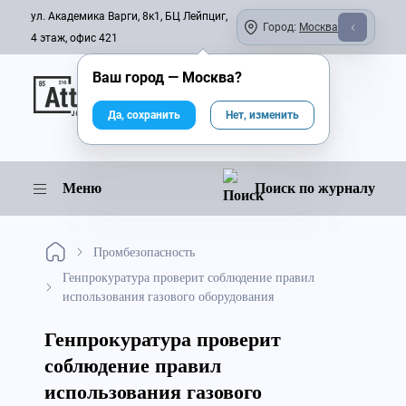
ул. Академика Варги, 8к1, БЦ Лейпциг,
Город:
Москва
4 этаж, офис 421
Ваш город —
Москва
?
Онлайн-журнал
Да, сохранить
Нет, изменить
Меню
Поиск по журналу
Промбезопасность
Генпрокуратура проверит соблюдение правил
использования газового оборудования
Генпрокуратура проверит
соблюдение правил
использования газового