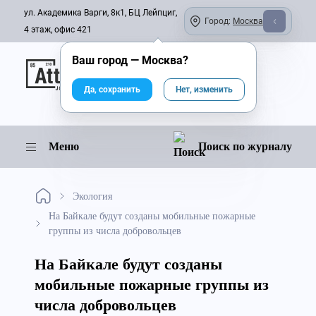
ул. Академика Варги, 8к1, БЦ Лейпциг,
Город:
Москва
4 этаж, офис 421
Ваш город —
Москва
?
Онлайн-журнал
Да, сохранить
Нет, изменить
Меню
Поиск по журналу
Экология
На Байкале будут созданы мобильные пожарные
группы из числа добровольцев
На Байкале будут созданы
мобильные пожарные группы из
числа добровольцев